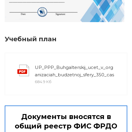
Учебный план
UP_PPP_Buhgalterskij_ucet_v_org
anizaciah_budzetnoj_sfery_350_cas
684.9 Кб
Документы вносятся в
общий реестр ФИС ФРДО