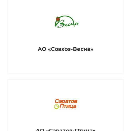
АО «Совхоз-Весна»
АО «Саратов-Птица»