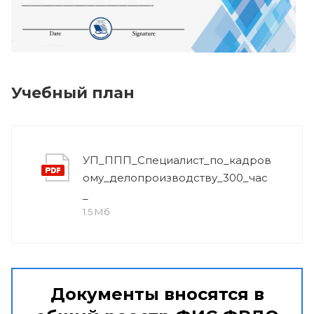
Учебный план
УП_ППП_Специалист_по_кадров
ому_делопроизводству_300_час
_
1.5 Мб
Документы вносятся в