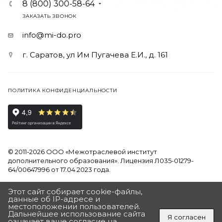
8 (800) 300-58-64
ЗАКАЗАТЬ ЗВОНОК
info@mi-do.pro
г. Саратов, ул Им Пугачева Е.И., д. 161
ПОЛИТИКА КОНФИДЕНЦИАЛЬНОСТИ
© 2011-2026 ООО «Межотраслевой институт
дополнительного образования». Лицензия Л035-01279-
64/00647996 от 17.04.2023 года.
Продолжая использовать наш сайт, вы даете согласие на
Этот сайт собирает cookie-файлы,
обработку файлов Cookies и других пользовательских
данные об IP-адресе и
местоположении пользователей.
данных, в соответствии с
Политикой на обработку
Дальнейшее использование сайта
персональных данных
Я согласен
означает ваше согласие на